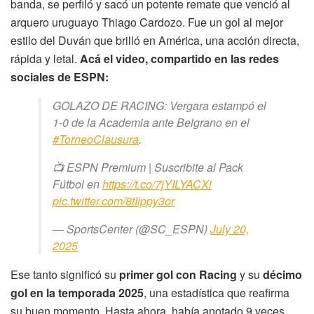
banda, se perfiló y sacó un potente remate que venció al
arquero uruguayo Thiago Cardozo. Fue un gol al mejor
estilo del Duván que brilló en América, una acción directa,
rápida y letal.
Acá el video, compartido en las redes
sociales de ESPN:
GOLAZO DE RACING: Vergara estampó el
1-0 de la Academia ante Belgrano en el
#TorneoClausura
.
📺 ESPN Premium | Suscribite al Pack
Fútbol en
https://t.co/7jYILYACXi
pic.twitter.com/8tIippy3or
— SportsCenter (@SC_ESPN)
July 20,
2025
Ese tanto significó su
primer gol con Racing
y su
décimo
gol en la temporada 2025
, una estadística que reafirma
su buen momento. Hasta ahora, había anotado 9 veces