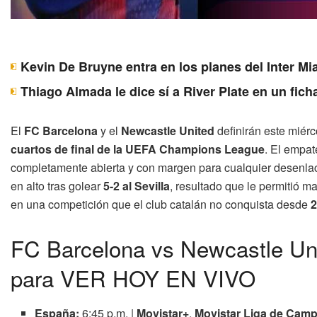
Kevin De Bruyne entra en los planes del Inter Mi
Thiago Almada le dice sí a River Plate en un fich
El
FC Barcelona
y el
Newcastle United
definirán este miér
cuartos de final de la UEFA Champions League
. El empa
completamente abierta y con margen para cualquier desenlace
en alto tras golear
5-2 al Sevilla
, resultado que le permitió m
en una competición que el club catalán no conquista desde
2
FC Barcelona vs Newcastle Uni
para VER HOY EN VIVO
España:
6:45 p.m. |
Movistar+
,
Movistar Liga de Cam