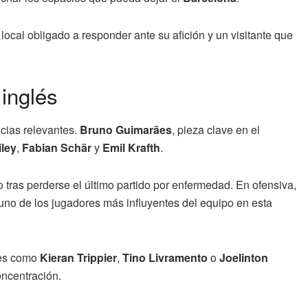
local obligado a responder ante su afición y un visitante que
 inglés
cias relevantes.
Bruno Guimarães
, pieza clave en el
iley
,
Fabian Schär
y
Emil Krafth
.
tras perderse el último partido por enfermedad. En ofensiva,
uno de los jugadores más influyentes del equipo en esta
res como
Kieran Trippier
,
Tino Livramento
o
Joelinton
oncentración.