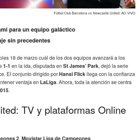
Fútbol Club Barcelona vs Newcastle United: AO VIVO
ami para un equipo galáctico
aje sin precedentes
coles 18 de marzo cuál de los dos equipos avanzará a los
te
1-1
en la ida, disputada en
St James’ Park
, dejó la serie
. El conjunto dirigido por
Hansi Flick
llega con la confianza
antener ventaja en
LaLiga
. Ahora, toda la atención se centra
015
.
ted: TV y plataformas Online
peones 2
,
Movistar Liga de Campeones