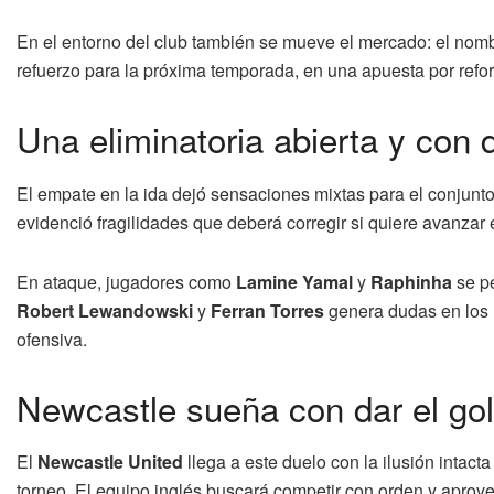
En el entorno del club también se mueve el mercado: el nom
refuerzo para la próxima temporada, en una apuesta por refor
Una eliminatoria abierta y con d
El empate en la ida dejó sensaciones mixtas para el conjunto
evidenció fragilidades que deberá corregir si quiere avanzar 
En ataque, jugadores como
Lamine Yamal
y
Raphinha
se pe
Robert Lewandowski
y
Ferran Torres
genera dudas en los 
ofensiva.
Newcastle sueña con dar el go
El
Newcastle United
llega a este duelo con la ilusión intact
torneo. El equipo inglés buscará competir con orden y aprov