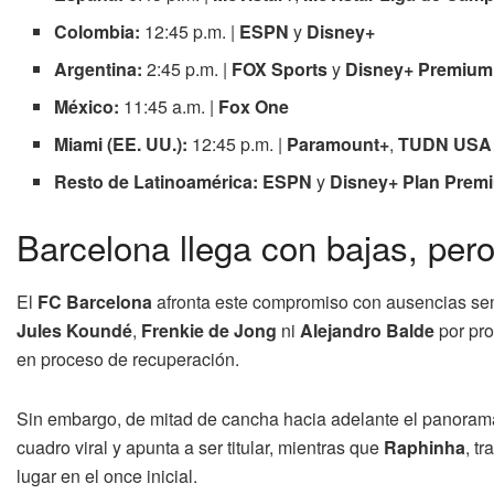
Colombia:
12:45 p.m. |
ESPN
y
Disney+
Argentina:
2:45 p.m. |
FOX Sports
y
Disney+ Premium
México:
11:45 a.m. |
Fox One
Miami (EE. UU.):
12:45 p.m. |
Paramount+
,
TUDN USA
Resto de Latinoamérica:
ESPN
y
Disney+ Plan Prem
Barcelona llega con bajas, per
El
FC Barcelona
afronta este compromiso con ausencias se
Jules Koundé
,
Frenkie de Jong
ni
Alejandro Balde
por pro
en proceso de recuperación.
Sin embargo, de mitad de cancha hacia adelante el panora
cuadro viral y apunta a ser titular, mientras que
Raphinha
, t
lugar en el once inicial.