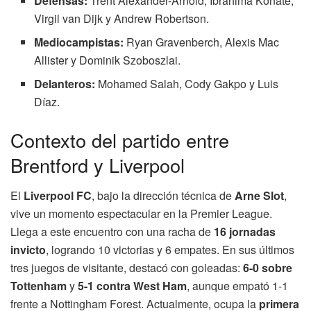
Defensas:
Trent Alexander-Arnold, Ibrahima Konaté,
Virgil van Dijk y Andrew Robertson.
Mediocampistas:
Ryan Gravenberch, Alexis Mac
Allister y Dominik Szoboszlai.
Delanteros:
Mohamed Salah, Cody Gakpo y Luis
Díaz.
Contexto del partido entre
Brentford y Liverpool
El
Liverpool FC
, bajo la dirección técnica de
Arne Slot
,
vive un momento espectacular en la Premier League.
Llega a este encuentro con una racha de
16 jornadas
invicto
, logrando 10 victorias y 6 empates. En sus últimos
tres juegos de visitante, destacó con goleadas:
6-0 sobre
Tottenham
y
5-1 contra West Ham
, aunque empató 1-1
frente a Nottingham Forest. Actualmente, ocupa la
primera