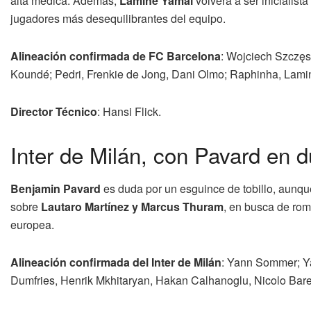
alta médica. Además,
Lamine Yamal
volverá a ser inicialis
jugadores más desequilibrantes del equipo.
Alineación confirmada de FC Barcelona
: Wojciech Szczęsn
Koundé; Pedri, Frenkie de Jong, Dani Olmo; Raphinha, Lamin
Director Técnico
: Hansi Flick.
Inter de Milán, con Pavard en 
Benjamin Pavard
es duda por un esguince de tobillo, aunque 
sobre
Lautaro Martínez y Marcus Thuram
, en busca de rom
europea.
Alineación confirmada del Inter de Milán
: Yann Sommer; Ya
Dumfries, Henrik Mkhitaryan, Hakan Calhanoglu, Nicolo Bare