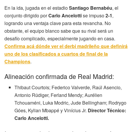
En la ida, jugada en el estadio
Santiago Bernabéu
, el
conjunto dirigido por
Carlo Ancelotti
se impuso
2-1
,
logrando una ventaja clave para esta revancha. No
obstante, el equipo blanco sabe que su rival será un
desafío complicado, especialmente jugando en casa.
Confirma acá dónde ver el derbi madrileño que definirá
uno de los clasificados a cuartos de final de la
Champions
.
Alineación confirmada de Real Madrid:
Thibaut Courtois; Federico Valverde, Raúl Asencio,
Antonio Rüdiger, Ferland Mendy; Aurélien
Tchouaméni, Luka Modric, Jude Bellingham; Rodrygo
Góes, Kylian Mbappé y Vinícius Jr.
Director Técnico:
Carlo Ancelotti.