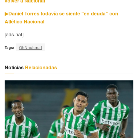
volver a Nacional”
▶Daniel Torres todavía se siente “en deuda” con
Atlético Nacional
[ads-nal]
Tags:
OhNacional
Noticias
Relacionadas