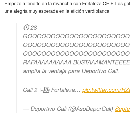
Empezó a tenerlo en la revancha con Fortaleza CEIF. Los gol
una alegría muy esperada en la afición verdiblanca.
⏱️ 28’
GOOOOOOOOOOOOOOOOOOOOOO
OOOOOOOOOOOOOOOOOOOOOOO
OOOOOOOOOOOOOOOOOOOOOOOO
RAFAAAAAAAAAA BUSTAAAMANTEEEEE Con
amplía la ventaja para Deportivo Cali.
Cali 2⃣-0️⃣ Fortaleza…
pic.twitter.com/
— Deportivo Cali (@AsoDeporCali)
Septe