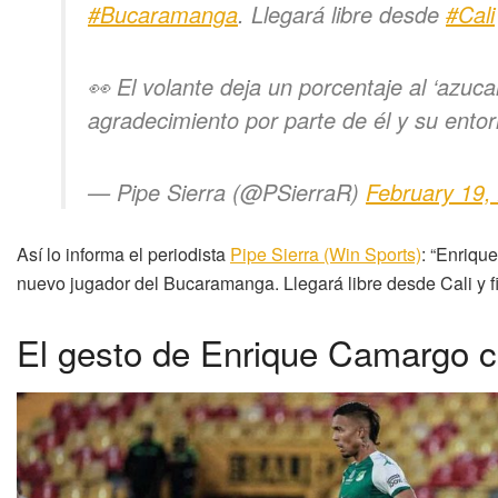
#Bucaramanga
. Llegará libre desde
#Cali
👀 El volante deja un porcentaje al ‘azuc
agradecimiento por parte de él y su ento
— Pipe Sierra (@PSierraR)
February 19,
Así lo informa el periodista
Pipe Sierra (Win Sports)
: “Enriqu
nuevo jugador del Bucaramanga. Llegará libre desde Cali y f
El gesto de Enrique Camargo c