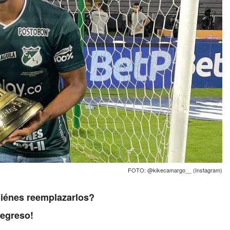
FOTO: @kikecamargo__ (Instagram)
uiénes reemplazarlos?
regreso!