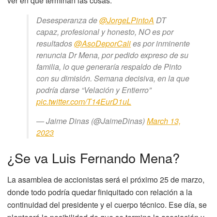
ver en qué terminan las cosas.
Desesperanza de
@JorgeLPintoA
DT
capaz, profesional y honesto, NO es por
resultados
@AsoDeporCali
es por inminente
renuncia Dr Mena, por pedido expreso de su
familia, lo que generaría respaldo de Pinto
con su dimisión. Semana decisiva, en la que
podría darse “Velación y Entierro”
pic.twitter.com/T14EurD1uL
— Jaime Dinas (@JaimeDinas)
March 13,
2023
¿Se va Luis Fernando Mena?
La asamblea de accionistas será el próximo 25 de marzo,
donde todo podría quedar finiquitado con relación a la
continuidad del presidente y el cuerpo técnico. Ese día, se