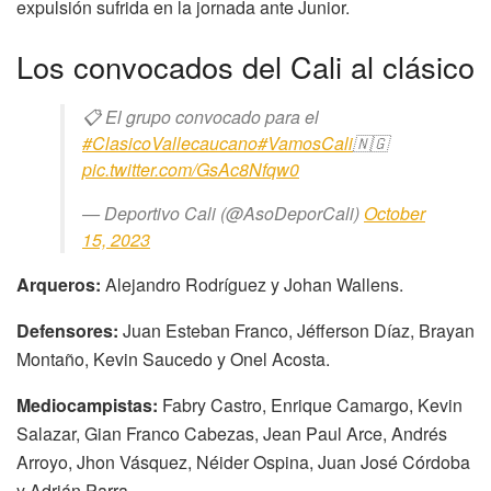
expulsión sufrida en la jornada ante Junior.
Los convocados del Cali al clásico
📋 El grupo convocado para el
#ClasicoVallecaucano
#VamosCali
🇳🇬
pic.twitter.com/GsAc8Nfqw0
— Deportivo Cali (@AsoDeporCali)
October
15, 2023
Arqueros:
Alejandro Rodríguez y Johan Wallens.
Defensores:
Juan Esteban Franco, Jéfferson Díaz, Brayan
Montaño, Kevin Saucedo y Onel Acosta.
Mediocampistas:
Fabry Castro, Enrique Camargo, Kevin
Salazar, Gian Franco Cabezas, Jean Paul Arce, Andrés
Arroyo, Jhon Vásquez, Néider Ospina, Juan José Córdoba
y Adrián Parra.