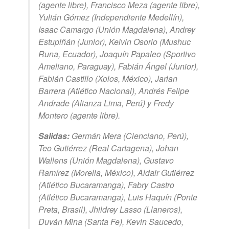
(agente libre), Francisco Meza (agente libre),
Yulián Gómez (Independiente Medellín),
Isaac Camargo (Unión Magdalena), Andrey
Estupiñán (Junior), Kelvin Osorio (Mushuc
Runa, Ecuador), Joaquín Papaleo (Sportivo
Ameliano, Paraguay), Fabián Ángel (Junior),
Fabián Castillo (Xolos, México), Jarlan
Barrera (Atlético Nacional), Andrés Felipe
Andrade (Alianza Lima, Perú) y Fredy
Montero (agente libre).
Salidas:
Germán Mera (Cienciano, Perú),
Teo Gutiérrez (Real Cartagena), Johan
Wallens (Unión Magdalena), Gustavo
Ramírez (Morelia, México), Aldair Gutiérrez
(Atlético Bucaramanga), Fabry Castro
(Atlético Bucaramanga), Luis Haquín (Ponte
Preta, Brasil), Jhildrey Lasso (Llaneros),
Duván Mina (Santa Fe), Kevin Saucedo,