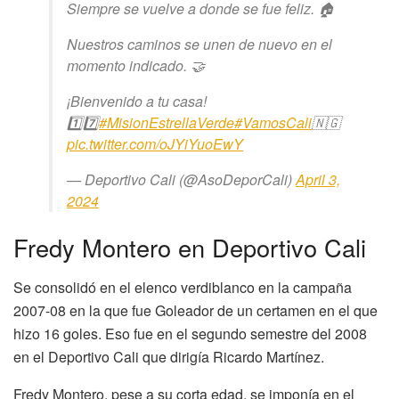
Siempre se vuelve a donde se fue feliz. 🏠
Nuestros caminos se unen de nuevo en el
momento indicado. 🤝
¡Bienvenido a tu casa!
1️⃣7️⃣
#MisionEstrellaVerde
#VamosCali
🇳🇬
pic.twitter.com/oJYiYuoEwY
— Deportivo Cali (@AsoDeporCali)
April 3,
2024
Fredy Montero en Deportivo Cali
Se consolidó en el elenco verdiblanco en la campaña
2007-08 en la que fue Goleador de un certamen en el que
hizo 16 goles. Eso fue en el segundo semestre del 2008
en el Deportivo Cali que dirigía Ricardo Martínez.
Fredy Montero, pese a su corta edad, se imponía en el