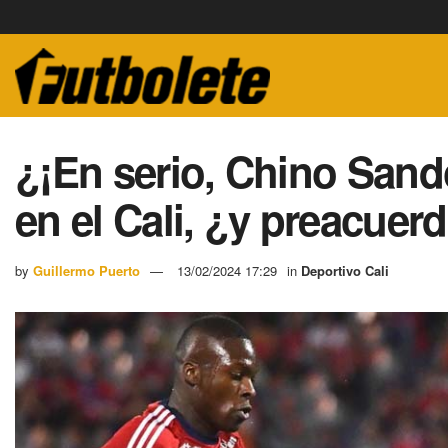
¿¡En serio, Chino Sand
en el Cali, ¿y preacuer
by
Guillermo Puerto
13/02/2024 17:29
in
Deportivo Cali