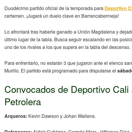
Duodécimo partido oficial de la temporada para
Deportivo Ca
certamen. ¡Jugará un duelo clave en Barrancabermeja!
Lo afrontará tras haberle ganado a Unión Magdalena y dejado a
último lugar de la tabla. Busca seguir escalando en las posici
uno de los rivales a los que supera en la tabla del descenso.
Para enfrentarlo, no estarán 3 que jugaron ante el elenco s
Murillo. El partido está programado para disputarse el
sábado
Convocados de Deportivo Cali a
Petrolera
Arqueros:
Kevin Dawson y Johan Wallens.
Defensores:
Aldair Gutiérrez, Germán Mera, Jéfferson Díaz