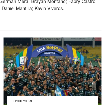
, Germán Mera, Brayan Montaño; Fabry Castro,
aniel Mantilla; Kevin Viveros.
DEPORTIVO CALI