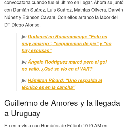
convocatoria cuando fue el último en llegar. Ahora se juntó
con Damián Suárez, Luis Suárez, Mathias Olivera, Darwin
Núñez y Édinson Cavani. Con ellos arrancó la labor del
DT Diego Alonso.
▶:
Dudamel en Bucaramanga: “Esto es
muy amargo”, “seguiremos de pie” y “no
hay excusas”
▶:
Ángelo Rodríguez marcó pero el gol
no valió. ¿Qué se vio en el VAR?
▶:
Hámilton Rícard: “Uno respalda al
técnico es en la cancha”
Guillermo de Amores y la llegada
a Uruguay
En entrevista con Hombres de Fútbol (1010 AM en