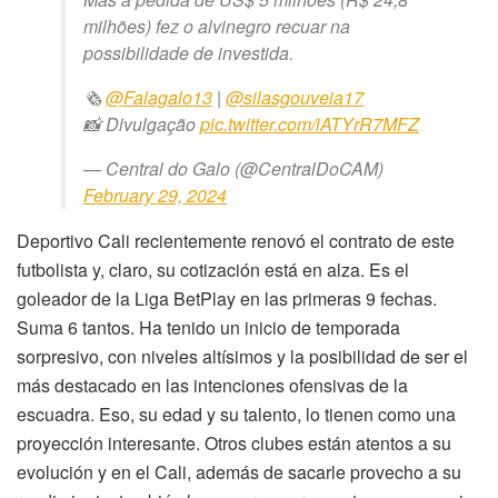
milhões) fez o alvinegro recuar na
possibilidade de investida.
🗞️
@Falagalo13
|
@silasgouveia17
📸 Divulgação
pic.twitter.com/iATYrR7MFZ
— Central do Galo (@CentralDoCAM)
February 29, 2024
Deportivo Cali recientemente renovó el contrato de este
futbolista y, claro, su cotización está en alza. Es el
goleador de la Liga BetPlay en las primeras 9 fechas.
Suma 6 tantos. Ha tenido un inicio de temporada
sorpresivo, con niveles altísimos y la posibilidad de ser el
más destacado en las intenciones ofensivas de la
escuadra. Eso, su edad y su talento, lo tienen como una
proyección interesante. Otros clubes están atentos a su
evolución y en el Cali, además de sacarle provecho a su