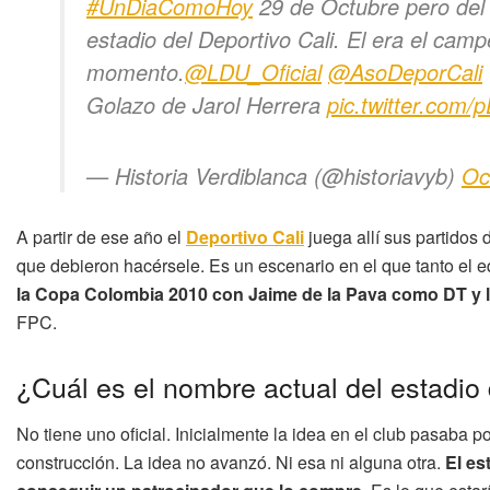
#UnDiaComoHoy
29 de Octubre pero del a
estadio del Deportivo Cali. El era el cam
momento.
@LDU_Oficial
@AsoDeporCali
Golazo de Jarol Herrera
pic.twitter.com
— Historia Verdiblanca (@historiavyb)
Oc
A partir de ese año el
Deportivo Cali
juega allí sus partidos
que debieron hacérsele. Es un escenario en el que tanto el 
la Copa Colombia 2010 con Jaime de la Pava como DT y 
FPC.
¿Cuál es el nombre actual del estadio 
No tiene uno oficial. Inicialmente la idea en el club pasaba p
construcción. La idea no avanzó. Ni esa ni alguna otra.
El es