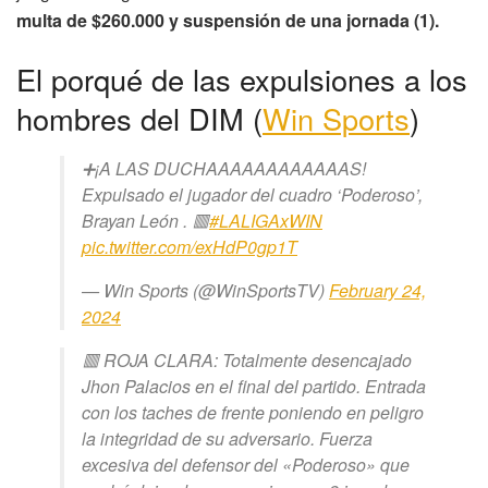
multa de $260.000 y suspensión de una jornada (1).
El porqué de las expulsiones a los
hombres del DIM (
Win Sports
)
➕¡A LAS DUCHAAAAAAAAAAAAS!
Expulsado el jugador del cuadro ‘Poderoso’,
Brayan León . 🟥
#LALIGAxWIN
pic.twitter.com/exHdP0gp1T
— Win Sports (@WinSportsTV)
February 24,
2024
🟥 ROJA CLARA: Totalmente desencajado
Jhon Palacios en el final del partido. Entrada
con los taches de frente poniendo en peligro
la integridad de su adversario. Fuerza
excesiva del defensor del «Poderoso» que