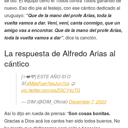
se dio. El equipo cerró el Todos contra Todos ganando de
nuevo. Eso dio pie al festejo, con ese cántico dedicado al
uruguayo:
“
Que de la mano del profe Arias, toda la
vuelta vamos a dar. Vení, vení, canta conmigo, que un
amigo vas a encontrar. Que de la mano del profe Arias,
toda la vuelta vamos a dar”
, dice la canción.
La respuesta de Alfredo Arias al
cántico
[⭐❤️💙] ESTE AÑO SÍ O
SÍ.
#MásFuer7esJun7os
🤝
pic.twitter.com/qqZGCY4zTG
— DIM (@DIM_Oficial)
December 7, 2023
Así lo dijo en rueda de prensa: “
Son cosas bonitas.
Gracias a Dios acá los cantos han sido todos buenos. No