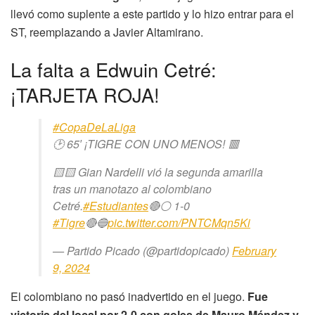
llevó como suplente a este partido y lo hizo entrar para el
ST, reemplazando a Javier Altamirano.
La falta a Edwuin Cetré:
¡TARJETA ROJA!
#CopaDeLaLiga
🕑 65′ ¡TIGRE CON UNO MENOS! 🟥
🟨🟨 Gian Nardelli vió la segunda amarilla
tras un manotazo al colombiano
Cetré.
#Estudiantes
🔴⚪ 1-0
#Tigre
🔴🔵
pic.twitter.com/PNTCMqn5Ki
— Partido Picado (@partidopicado)
February
9, 2024
El colombiano no pasó inadvertido en el juego.
Fue
victoria del local por 2-0 con goles de Mauro Méndez y