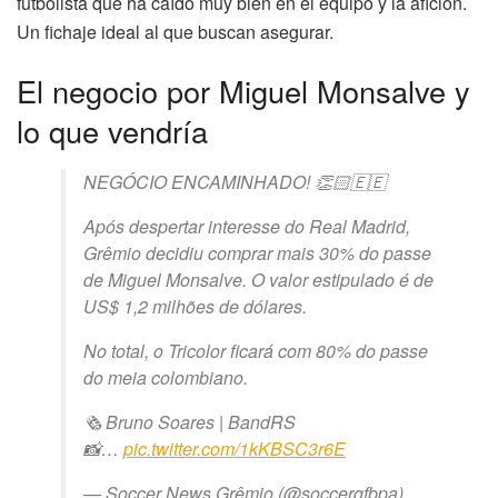
futbolista que ha caído muy bien en el equipo y la afición.
Un fichaje ideal al que buscan asegurar.
El negocio por Miguel Monsalve y
lo que vendría
NEGÓCIO ENCAMINHADO! 👏🏻🇪🇪
Após despertar interesse do Real Madrid,
Grêmio decidiu comprar mais 30% do passe
de Miguel Monsalve. O valor estipulado é de
US$ 1,2 milhões de dólares.
No total, o Tricolor ficará com 80% do passe
do meia colombiano.
🗞️ Bruno Soares | BandRS
📸…
pic.twitter.com/1kKBSC3r6E
— Soccer News Grêmio (@soccergfbpa)