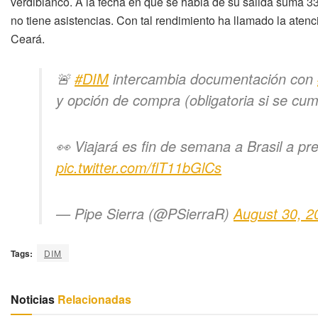
verdiblanco. A la fecha en que se habla de su salida suma 3
no tiene asistencias. Con tal rendimiento ha llamado la atenc
Ceará.
🚨
#DIM
intercambia documentación con
y opción de compra (obligatoria si se cu
👀 Viajará es fin de semana a Brasil a 
pic.twitter.com/flT11bGlCs
— Pipe Sierra (@PSierraR)
August 30, 2
Tags:
DIM
Noticias
Relacionadas