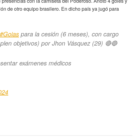
3 presencias con la camiseta del Poderoso. Anotó 4 goles y
ión de otro equipo brasilero. En dicho país ya jugó para
#Goias
para la cesión (6 meses), con cargo
mplen objetivos) por Jhon Vásquez (29) 🔴🔵
presentar exámenes médicos
024