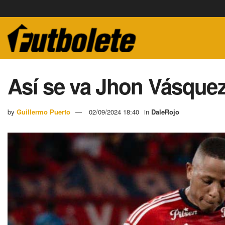
Así se va Jhon Vásquez
by
Guillermo Puerto
02/09/2024 18:40
in
DaleRojo