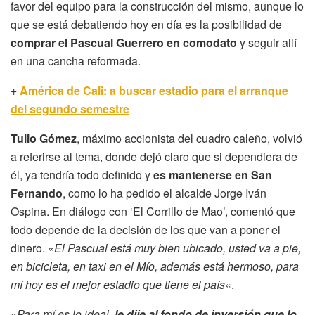
favor del equipo para la construcción del mismo, aunque lo
que se está debatiendo hoy en día es la posibilidad de
comprar el Pascual Guerrero en comodato
y seguir allí
en una cancha reformada.
+
América de Cali: a buscar estadio para el arranque
del segundo semestre
Tulio Gómez
, máximo accionista del cuadro caleño, volvió
a referirse al tema, donde dejó claro que si dependiera de
él, ya tendría todo definido y
es mantenerse en San
Fernando
, como lo ha pedido el alcalde Jorge Iván
Ospina. En diálogo con ‘El Corrillo de Mao’, comentó que
todo depende de la decisión de los que van a poner el
dinero. «
El Pascual está muy bien ubicado, usted va a pie,
en bicicleta, en taxi en el Mío, además está hermoso, para
mí hoy es el mejor estadio que tiene el país
«.
«
Para mí es lo ideal,
le dije al fondo de inversión que lo