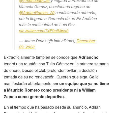
@AmericadeCali
y llegada a Presidencia de
Marcela Gómez, ocasionaría regreso de
@AdrianRamos_20
condicionado además,
por la llegada a Gerencia de un Ex América
más la continuidad de Luís Paz.
pic.twitter.com/74F9nlMws2
— Jaime Dinas (@JaimeDinas)
December
29, 2023
Extraoficialmente también se conoce que
Adriancho
tendrá una reunión con Tulio Gómez en la primera semana
de enero. Desde el club pretenden evitar la decisión
tomada de su no renovación. Quieren que siga. Se lo
manifestarán abiertamente,
en un equipo que ya no tiene
a Mauricio Romero como presidente ni a William
Zapata como gerente deportivo.
En el tiempo que ha pasado desde su anuncio, Adrián