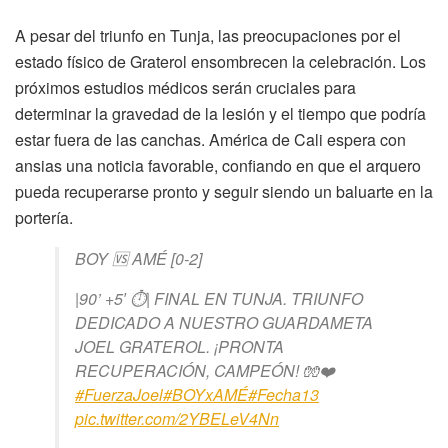
A pesar del triunfo en Tunja, las preocupaciones por el
estado físico de Graterol ensombrecen la celebración. Los
próximos estudios médicos serán cruciales para
determinar la gravedad de la lesión y el tiempo que podría
estar fuera de las canchas. América de Cali espera con
ansias una noticia favorable, confiando en que el arquero
pueda recuperarse pronto y seguir siendo un baluarte en la
portería.
BOY 🆚 AMÉ [0-2]
|90’ +5′ ⏱| FINAL EN TUNJA. TRIUNFO
DEDICADO A NUESTRO GUARDAMETA
JOEL GRATEROL. ¡PRONTA
RECUPERACIÓN, CAMPEÓN! 🧤❤️
#FuerzaJoel
#BOYxAMÉ
#Fecha13
pic.twitter.com/2YBELeV4Nn