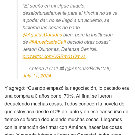
“El sueño en mí sigue intacto,
desafortunadamente para el hincha no se va
a poder dar, no se llegó a un acuerdo, se
hicieron las cosas de parte
@AguilasDoradas
bien, pero la institución
de
@AmericadeCali
decidió otras cosas”
Jeison Quiñones, Defensa Central.
pic.twitter.com/VSBmq1Omva
— Antena 2 Cali 📻 (@Antena2RCNCali)
July 11, 2024
Y agregó: “Cuando empezó la negociación, lo pactado era
una compra a 3 años por el 70%. Al final se fueron
deduciendo muchas cosas. Todos conocen la novela de
que estoy acá desde el 25 de junio y en ese transcurso de
tiempo se fueron deduciendo muchas cosas. Llegamos
con la intención de firmar con América, hacer las cosas
bien. Y cuando fuimos a firmar en Cascajal, hubo unas