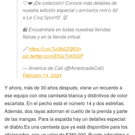
🤍❤️ ¡De colección! Conoce más detalles de
nuestra edición especial 𝘤𝘢𝘮𝘪𝘴𝘦𝘵𝘢 𝘳𝘦𝘵𝘳𝘰 92
𝘹 𝘓𝘦 𝘊𝘰𝘲 𝘚𝘱𝘰𝘳𝘵𝘪𝘧. 👹
🛍️ Encuéntrala en todas nuestras tiendas
físicas y en la tienda virtual.
🔗
https://t.co/7uGk6ZQN3n
pic.twitter.com/EtGxTxKSGP
— América de Cali (@AmericadeCali)
February 14, 2024
Y ahora, más de 30 años después, viene un recuerdo a
ese equipo con otra camiseta blanca y distintivos de color
escarlata. En el pecho está el número 14 y dos estrellas.
Además, dos rayas adornan el cuello de la prenda y parte
de las mangas. Para la espalda hay un detalles especial:
el diablo.Es una camiseta que ya está disponible para los
aficionados, con un valor de $280.000. Puede adquirirse a