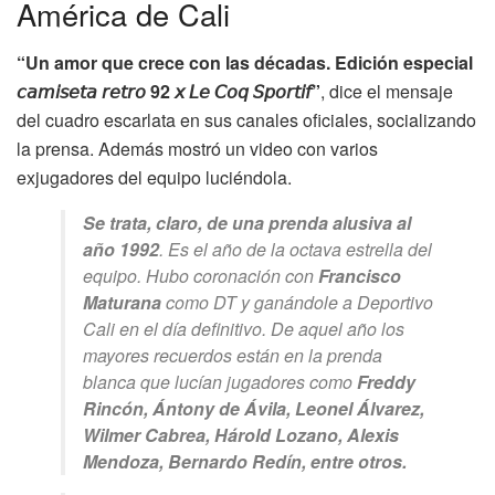
América de Cali
“Un amor que crece con las décadas. Edición especial
𝘤𝘢𝘮𝘪𝘴𝘦𝘵𝘢 𝘳𝘦𝘵𝘳𝘰 92 𝘹 𝘓𝘦 𝘊𝘰𝘲 𝘚𝘱𝘰𝘳𝘵𝘪𝘧”
, dice el mensaje
del cuadro escarlata en sus canales oficiales, socializando
la prensa. Además mostró un video con varios
exjugadores del equipo luciéndola.
Se trata, claro, de una prenda alusiva al
año 1992
. Es el año de la octava estrella del
equipo. Hubo coronación con
Francisco
Maturana
como DT y ganándole a Deportivo
Cali en el día definitivo. De aquel año los
mayores recuerdos están en la prenda
blanca que lucían jugadores como
Freddy
Rincón, Ántony de Ávila, Leonel Álvarez,
Wilmer Cabrea, Hárold Lozano, Alexis
Mendoza, Bernardo Redín, entre otros.