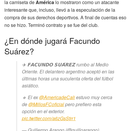
la camiseta de
América
lo mostraron como un atacante
interesante que, incluso, llevó a la especulación de la
compra de sus derechos deportivos. A final de cuentas eso
no se hizo. Terminó contrato y se fue del club.
¿En dónde jugará Facundo
Suárez?
✈️ 𝗙𝗔𝗖𝗨𝗡𝗗𝗢 𝗦𝗨𝗔́𝗥𝗘𝗭 rumbo al Medio
Oriente. El delantero argentino aceptó en las
últimas horas una suculenta oferta del fútbol
asiático.
🔹 El ex
@AmericadeCali
estuvo muy cerca
de
@MillosFCoficial
pero prefiero esta
opción en el exterior.
pic.twitter.com/a6zGsStrr1
— Guillermo Arango (@guilloarango)