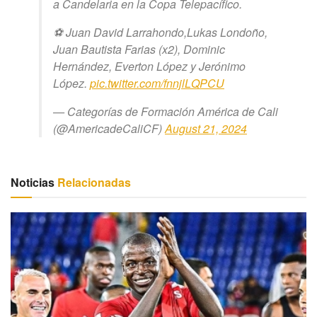
a Candelaria en la Copa Telepacífico.
⚽️ Juan David Larrahondo,Lukas Londoño,
Juan Bautista Farias (x2), Dominic
Hernández, Everton López y Jerónimo
López.
pic.twitter.com/fnnjlLQPCU
— Categorías de Formación América de Cali
(@AmericadeCaliCF)
August 21, 2024
Noticias
Relacionadas