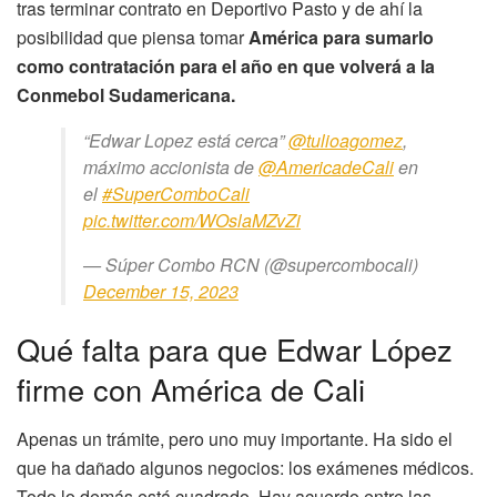
tras terminar contrato en Deportivo Pasto y de ahí la
posibilidad que piensa tomar
América para sumarlo
como contratación para el año en que volverá a la
Conmebol Sudamericana.
“Edwar Lopez está cerca”
@tulioagomez
,
máximo accionista de
@AmericadeCali
en
el
#SuperComboCali
pic.twitter.com/WOslaMZvZi
— Súper Combo RCN (@supercombocali)
December 15, 2023
Qué falta para que Edwar López
firme con América de Cali
Apenas un trámite, pero uno muy importante. Ha sido el
que ha dañado algunos negocios: los exámenes médicos.
Todo lo demás está cuadrado. Hay acuerdo entre las