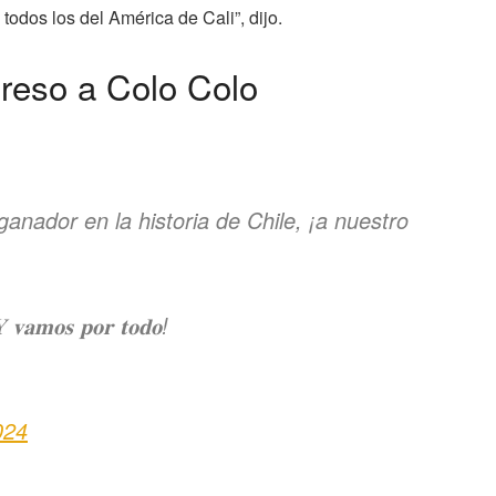
todos los del América de Cali”, dijo.
egreso a Colo Colo
anador en la historia de Chile, ¡a nuestro
𝐨𝐬 𝐩𝐨𝐫 𝐭𝐨𝐝𝐨!
024