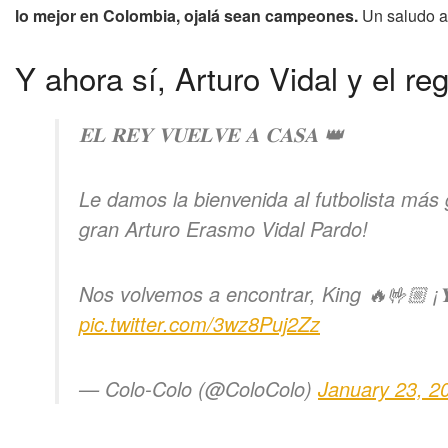
lo mejor en Colombia, ojalá sean campeones.
Un saludo a 
Y ahora sí, Arturo Vidal y el r
𝐄𝐋 𝐑𝐄𝐘 𝐕𝐔𝐄𝐋𝐕𝐄 𝐀 𝐂𝐀𝐒𝐀 👑
Le damos la bienvenida al futbolista más g
gran Arturo Erasmo Vidal Pardo!
Nos volvemos a encontrar, King 🔥🤟🏼 ¡𝐘 𝐯𝐚𝐦
pic.twitter.com/3wz8Puj2Zz
— Colo-Colo (@ColoColo)
January 23, 2