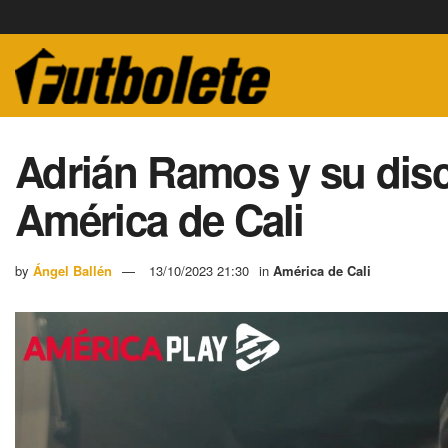
Adrián Ramos y su dis
América de Cali
by
Ángel Ballén
13/10/2023 21:30
in
América de Cali