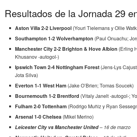
Resultados de la Jornada 29 e
Aston Villa 2-2 Liverpool
(Youri Tielemans y Ollie Wat
Southampton 1-2 Wolverhampton
(Paul Onuachu; Jor
Manchester City 2-2 Brighton & Hove Albion
(Erling 
Khusanov -autogol-)
Ipswich Town 2-4 Nottingham Forest
(Jens-Lys Cajust
Jota Silva)
Everton 1-1 West Ham
(Jake O’Brien; Tomas Soucek)
Bournemouth 1-2 Brentford
(Vitaly Janelt -autogol-; 
Fulham 2-0 Tottenham
(Rodrigo Muñiz y Ryan Sesseg
Arsenal 1-0 Chelsea
(Mikel Merino)
Leicester City vs Manchester United
– 16 de marzo