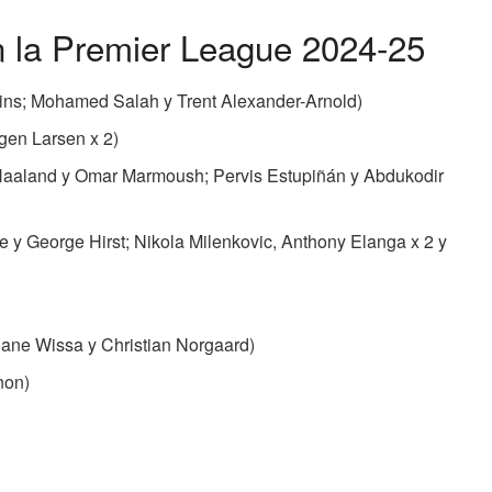
n la Premier League 2024-25
kins; Mohamed Salah y Trent Alexander-Arnold)
gen Larsen x 2)
Haaland y Omar Marmoush; Pervis Estupiñán y Abdukodir
e y George Hirst; Nikola Milenkovic, Anthony Elanga x 2 y
Yoane Wissa y Christian Norgaard)
non)