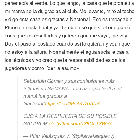
pertenecía al verde. Lo que tengo, la casa que le prometí a
mi mamá se la di, gracias al club. Me levanto, miro al techo
y digo esta casa es gracias a Nacional. Eso es impagable.
Pienso en esta final y ya. También sé que si el equipo no
consigue los resultados y quieren que me vaya, me voy.
Doy el paso al costado cuando así lo quieran y vean que
no estoy a la altura. Normalmente el agua sucia le cae a
los técnicos y yo creo que la responsabilidad es de los
jugadores y como líder la asumo».
Sebastián Gómez y sus confesiones más
íntimas en SEMANA: “La casa que le di a mi
mamá fue gracias a
Nacional”
https://t.co/lMmbO7qAbS
OJO A LA RESPUESTA DE SU POSIBLE
SALIDA 💔
pic.twitter.com/y78OL17WB0
— Pilar Velásquez V. (@pilarvelasquezv)