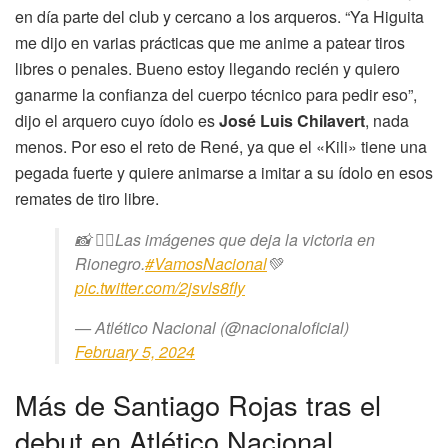
en día parte del club y cercano a los arqueros. “Ya Higuita
me dijo en varias prácticas que me anime a patear tiros
libres o penales. Bueno estoy llegando recién y quiero
ganarme la confianza del cuerpo técnico para pedir eso”,
dijo el arquero cuyo ídolo es
José Luis Chilavert
, nada
menos. Por eso el reto de René, ya que el «Kili» tiene una
pegada fuerte y quiere animarse a imitar a su ídolo en esos
remates de tiro libre.
📸 👌🏽Las imágenes que deja la victoria en
Rionegro.
#VamosNacional
💚
pic.twitter.com/2jsvls8fIy
— Atlético Nacional (@nacionaloficial)
February 5, 2024
Más de Santiago Rojas tras el
debut en Atlético Nacional