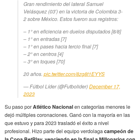
Gran rendimiento del lateral Samuel
Velásquez (03′) en la victoria de Colombia 3-
2 sobre México. Estos fueron sus registros:
– 1° en eficiencia en duelos disputados [8/8]
– 1° en entradas [7]
– 1° en pases hacia tercio final [7]
– 2° en centros [4]
– 3° en toques [70]
20 años.
pic.twitter.com/8zg8t1EYYS
— Fútbol Líder (@Futbolider)
December 17,
2023
Su paso por
Atlético Nacional
en categorías menores le
dejó múltiples coronaciones. Ganó con la mayoría en las
que estuvo y para 2023 trasladó el éxito a nivel
profesional. Hizo parte del equipo verdolaga
campeón de
la Copa BetPlay, venciendo en la final a Millonarios con