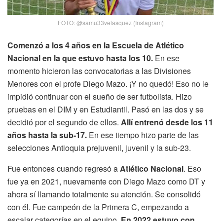
FOTO: @samu33velasquez (Instagram)
Comenzó a los 4 años en la Escuela de Atlético
Nacional en la que estuvo hasta los 10.
En ese
momento hicieron las convocatorias a las Divisiones
Menores con el profe Diego Mazo. ¡Y no quedó! Eso no le
impidió continuar con el sueño de ser futbolista. Hizo
pruebas en el DIM y en Estudiantil. Pasó en las dos y se
decidió por el segundo de ellos.
Allí entrenó desde los 11
años hasta la sub-17.
En ese tiempo hizo parte de las
selecciones Antioquia prejuvenil, juvenil y la sub-23.
Fue entonces cuando regresó a
Atlético Nacional
. Eso
fue ya en 2021, nuevamente con Diego Mazo como DT y
ahora sí llamando totalmente su atención. Se consolidó
con él. Fue campeón de la Primera C, empezando a
escalar categorías en el equipo.
En 2022 estuvo con