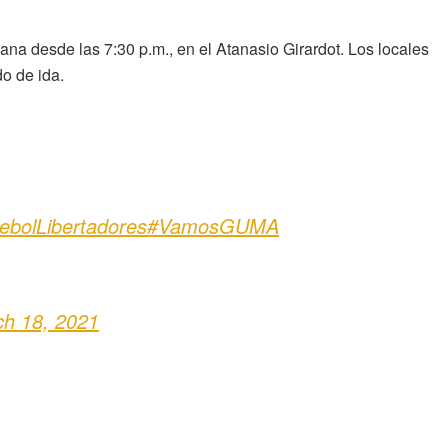
ana desde las 7:30 p.m., en el Atanasio Girardot. Los locales
do de ida.
bolLibertadores
#VamosGUMA
h 18, 2021