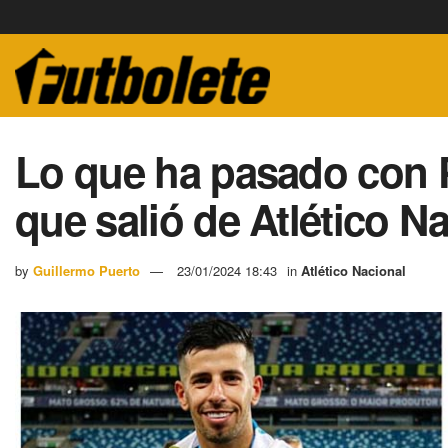
Lo que ha pasado con 
que salió de Atlético N
by
Guillermo Puerto
23/01/2024 18:43
in
Atlético Nacional