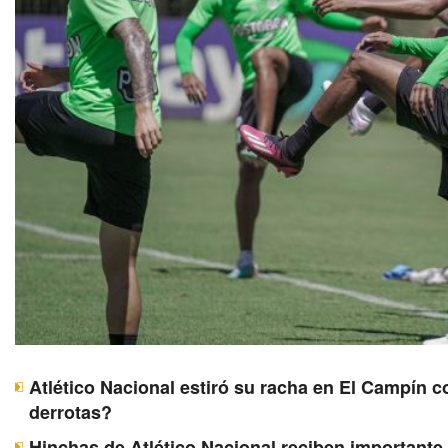
Atlético Nacional estiró su racha en El Campín c
derrotas?
Hinchas de Atlético Nacional reciben importante 