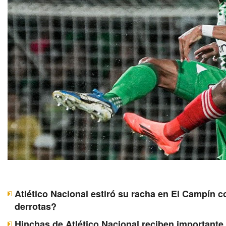
Atlético Nacional estiró su racha en El Campín c
derrotas?
Hinchas de Atlético Nacional reciben importante 