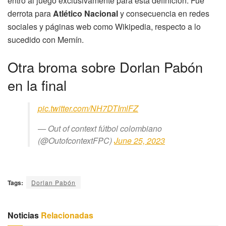
entró al juego exclusivamente para esta definición. Fue
derrota para
Atlético Nacional
y consecuencia en redes
sociales y páginas web como Wikipedia, respecto a lo
sucedido con Memín.
Otra broma sobre Dorlan Pabón
en la final
pic.twitter.com/NH7DTImlFZ
— Out of context fútbol colombiano
(@OutofcontextFPC)
June 25, 2023
Tags:
Dorlan Pabón
Noticias
Relacionadas