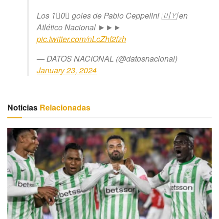
Los 1⃣0⃣ goles de Pablo Ceppelini 🇺🇾 en
Atlético Nacional ►►►
pic.twitter.com/nLcZhf2fzh
— DATOS NACIONAL (@datosnacional)
January 23, 2024
Noticias
Relacionadas