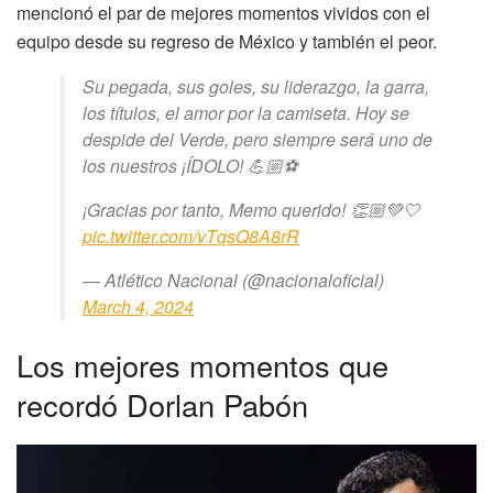
mencionó el par de mejores momentos vividos con el
equipo desde su regreso de México y también el peor.
Su pegada, sus goles, su liderazgo, la garra,
los títulos, el amor por la camiseta. Hoy se
despide del Verde, pero siempre será uno de
los nuestros ¡ÍDOLO! 💪🏼⚽️
¡Gracias por tanto, Memo querido! 👏🏼💚🤍
pic.twitter.com/vTqsQ8A8rR
— Atlético Nacional (@nacionaloficial)
March 4, 2024
Los mejores momentos que
recordó Dorlan Pabón