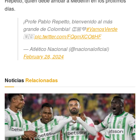
Repetto, quien debe arribar a Medellín en los próximos
días.
¡Profe Pablo Repetto, bienvenido al más
grande de Colombia! 👏🏼💚
#VamosVerde
🇳🇬
pic.twitter.com/FQgmXCO8HF
— Atlético Nacional (@nacionaloficial)
February 28, 2024
Noticias
Relacionadas