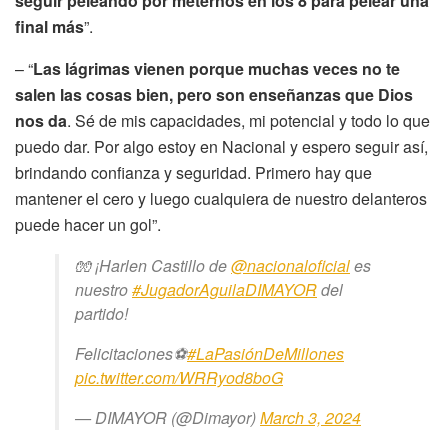
seguir peleando por meternos en los 8 para pelear una
final más
”.
– “
Las lágrimas vienen porque muchas veces no te
salen las cosas bien, pero son enseñanzas que Dios
nos da
. Sé de mis capacidades, mi potencial y todo lo que
puedo dar. Por algo estoy en Nacional y espero seguir así,
brindando confianza y seguridad. Primero hay que
mantener el cero y luego cualquiera de nuestro delanteros
puede hacer un gol”.
🧤 ¡Harlen Castillo de
@nacionaloficial
es
nuestro
#JugadorAguilaDIMAYOR
del
partido!
Felicitaciones⚽
#LaPasiónDeMillones
pic.twitter.com/WRRyod8boG
— DIMAYOR (@Dimayor)
March 3, 2024