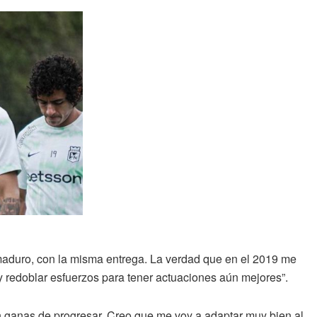
aduro, con la misma entrega. La verdad que en el 2019 me
 y redoblar esfuerzos para tener actuaciones aún mejores”.
 ganas de progresar. Creo que me voy a adaptar muy bien al