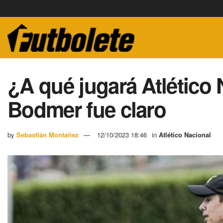
¿A qué jugará Atlético
Bodmer fue claro
by
Sebastián Montañez
12/10/2023 18:46
in
Atlético Nacional