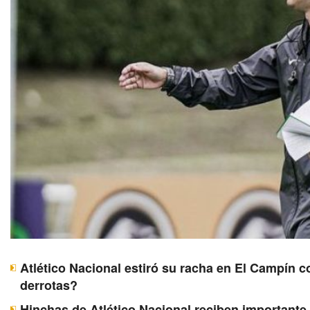
Atlético Nacional estiró su racha en El Campín c
derrotas?
Hinchas de Atlético Nacional reciben importante 