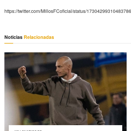
https://twitter.com/MillosFCoficial/status/1730429931048378
Noticias
Relacionadas