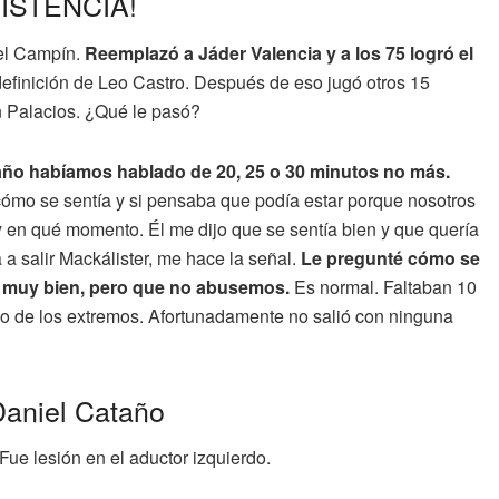
SISTENCIA!
el Campín.
Reemplazó a Jáder Valencia y a los 75 logró el
definición de Leo Castro. Después de eso jugó otros 15
n Palacios. ¿Qué le pasó?
ño habíamos hablado de 20, 25 o 30 minutos no más.
 cómo se sentía y si pensaba que podía estar porque nosotros
y en qué momento. Él me dijo que se sentía bien y que quería
a salir Mackálister, me hace la señal.
Le pregunté cómo se
te muy bien, pero que no abusemos.
Es normal. Faltaban 10
 uno de los extremos. Afortunadamente no salió con ninguna
 Daniel Cataño
Fue lesión en el aductor izquierdo.