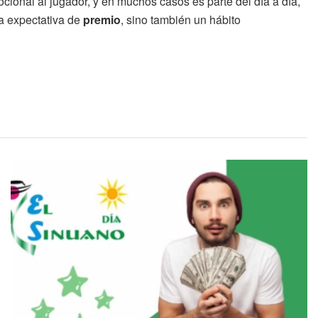
ocional al jugador, y en muchos casos es parte del día a día,
a expectativa de
premio
, sino también un hábito