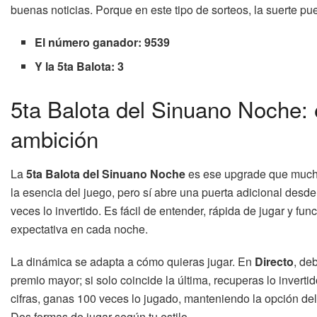
buenas noticias. Porque en este tipo de sorteos, la suerte 
El número ganador: 9539
Y la 5ta Balota: 3
5ta Balota del Sinuano Noche: 
ambición
La
5ta Balota del Sinuano Noche
es ese upgrade que mucho
la esencia del juego, pero sí abre una puerta adicional desd
veces lo invertido. Es fácil de entender, rápida de jugar y f
expectativa en cada noche.
La dinámica se adapta a cómo quieras jugar. En
Directo
, de
premio mayor; si solo coincide la última, recuperas lo inverti
cifras, ganas 100 veces lo jugado, manteniendo la opción de
Dos formas de jugar según tu estilo.